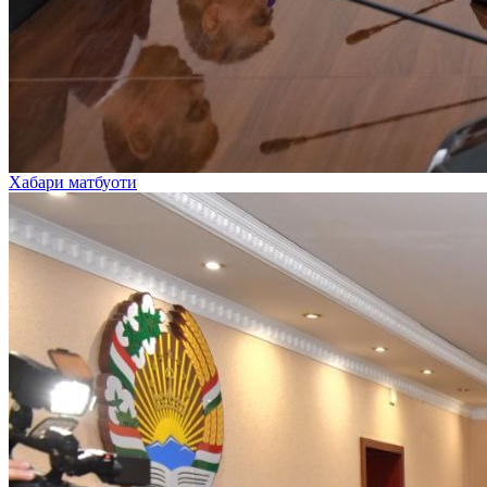
Хабари матбуоти