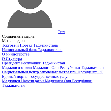
Тест
Социальные медиа
Меню подвал
Торговый Портал Таджикистана
Национальный банк Таджикистана
О министерстве
О Стуктура
Президент Республики Таджикистан
Маджлиси милли Маджлиса Оли Республики Таджикистан
Национальный центр законодательства при Президенте РТ
Единый портал государственных услуг
Маджлиси Намояндагон Маджлиси Оли Республики
Таджикистан