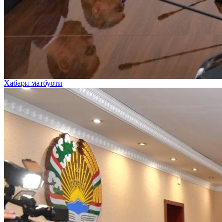
Хабари матбуоти