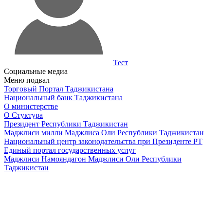
Тест
Социальные медиа
Меню подвал
Торговый Портал Таджикистана
Национальный банк Таджикистана
О министерстве
О Стуктура
Президент Республики Таджикистан
Маджлиси милли Маджлиса Оли Республики Таджикистан
Национальный центр законодательства при Президенте РТ
Единый портал государственных услуг
Маджлиси Намояндагон Маджлиси Оли Республики
Таджикистан