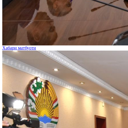
Хабари матбуоти