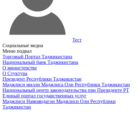
Тест
Социальные медиа
Меню подвал
Торговый Портал Таджикистана
Национальный банк Таджикистана
О министерстве
О Стуктура
Президент Республики Таджикистан
Маджлиси милли Маджлиса Оли Республики Таджикистан
Национальный центр законодательства при Президенте РТ
Единый портал государственных услуг
Маджлиси Намояндагон Маджлиси Оли Республики
Таджикистан