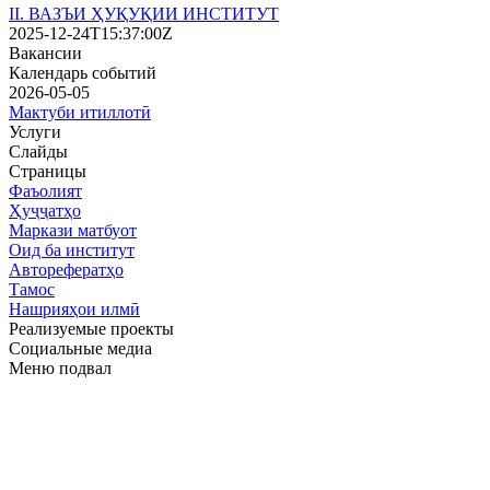
ІІ. ВАЗЪИ ҲУҚУҚИИ ИНСТИТУТ
2025-12-24T15:37:00Z
Вакансии
Календарь событий
2026-05-05
Мактуби итиллотӣ
Услуги
Слайды
Страницы
Фаъолият
Ҳуҷҷатҳо
Маркази матбуот
Оид ба институт
Авторефератҳо
Тамос
Нашрияҳои илмӣ
Реализуемые проекты
Социальные медиа
Меню подвал