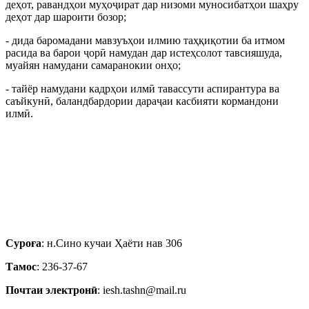
деҳот, равандҳои муҳоҷират дар низоми муносибатҳои шаҳру
деҳот дар шароити бозор;
- дида баромадани мавзуъҳои илмию таҳқиқотии ба итмом
расида ва барои ҷорӣ намудан дар истеҳсолот тавсияшуда,
муайян намудани самаранокии онҳо;
- тайёр намудани кадрҳои илмӣ тавассути аспирантура ва
саъйкунӣ, баландбардории дараҷаи касбияти кормандони
илмӣ.
Суроға
: н.Сино кучаи Ҳаёти нав 306
Тамос
: 236-37-67
Почтаи электронӣ
: iesh.tashn@mail.ru