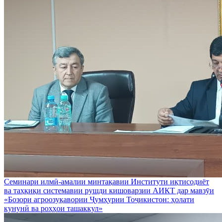
Семинари илмӣ-амалии минтақавии Институти иқтисодиёт
ва таҳқиқи системавии рушди кишоварзии АИКТ дар мавзӯи
«Бозори агроозуқавории Ҷумҳурии Тоҷикистон: ҳолати
кунунӣ ва роҳҳои ташаккул»