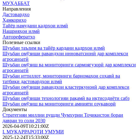
МУҲАББАТ
Направления
Дастовардҳо
Ҳамкориҳо
Тайёр намудани кадрҳои илмӣ
Нашрияҳои илмӣ
Авторефератҳо
Полезные ссылки
Шуъбаи таълим ва тайёр кардани кадрҳои илмӣ
Шуъбаи омўзиши равандҳои инноватсионӣ дар комплекси
агросаноатӣ
Шуъбаи омўзиш ва мониторинги сармоягузорӣ дар комплекси
агросаноатӣ
Шуъбаи иттиллот, мониторинги барномаҳои соҳавӣ ва
татбиқи дастовардҳои илмӣ
Шуъбаи омӯзиши равандҳои кластеркунонӣ дар комплекси
агросаноатӣ
Шуъбаи омўзиши технологияи рақамӣ ва иқтисодиёти сабз
Шуъбаи омўзиш ва мониторинги амнияти озуқаворӣ
Документы
Стратегияи миллии рушди Ҷумҳурии Тоҷикистон бораи
давраи то соли 2030
2026-04-09T10:21:00Z
І. МУҚАРРАРОТИ УМУМИ
2025-12-24T15:33:00Z