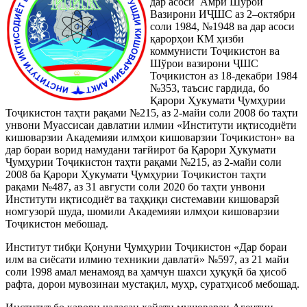
дар асоси Амри Шўрои
Вазирони ИҶШС аз 2–октябри
соли 1984, №1948 ва дар асоси
қарорҳои КМ ҳизби
коммунисти Тоҷикистон ва
Шўрои вазирони ҶШС
Тоҷикистон аз 18-декабри 1984
№353, таъсис гардида, бо
Қарори Ҳукумати Ҷумҳурии
Тоҷикистон таҳти рақами №215, аз 2-майи соли 2008 бо таҳти
унвони Муассисаи давлатии илмии «Институти иқтисодиёти
кишоварзии Академияи илмҳои кишоварзии Тоҷикистон» ва
дар бораи ворид намудани тағйирот ба Қарори Ҳукумати
Ҷумҳурии Тоҷикистон таҳти рақами №215, аз 2-майи соли
2008 ба Қарори Ҳукумати Ҷумҳурии Тоҷикистон таҳти
рақами №487, аз 31 августи соли 2020 бо таҳти унвони
Институти иқтисодиёт ва таҳқиқи системавии кишоварзӣ
номгузорӣ шуда, шомили Академияи илмҳои кишоварзии
Тоҷикистон мебошад.
Институт тибқи Қонуни Ҷумҳурии Тоҷикистон «Дар бораи
илм ва сиёсати илмию техникии давлатӣ» №597, аз 21 майи
соли 1998 амал менамояд ва ҳамчун шахси ҳуқуқӣ ба ҳисоб
рафта, дорои мувозинаи мустақил, муҳр, суратҳисоб мебошад.