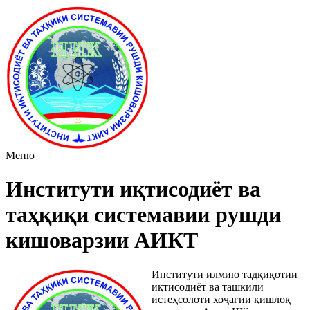
Меню
Институти иқтисодиёт ва
таҳқиқи системавии рушди
кишоварзии АИКТ
Институти илмию тадқиқотии
иқтисодиёт ва ташкили
истеҳсолоти хоҷагии қишлоқ