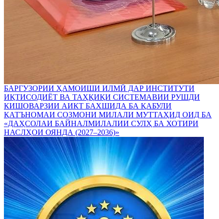
БАРГУЗОРИИ ҲАМОИШИ ИЛМӢ ДАР ИНСТИТУТИ
ИҚТИСОДИЁТ ВА ТАҲҚИҚИ СИСТЕМАВИИ РУШДИ
КИШОВАРЗИИ АИКТ БАХШИДА БА ҚАБУЛИ
ҚАТЪНОМАИ СОЗМОНИ МИЛАЛИ МУТТАҲИД ОИД БА
«ДАҲСОЛАИ БАЙНАЛМИЛАЛИИ СУЛҲ БА ХОТИРИ
НАСЛҲОИ ОЯНДА (2027–2036)»