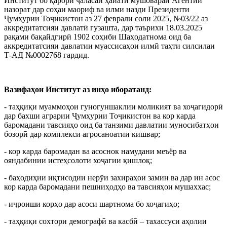
Институт бо қарори ҷаласаи ҳайати мушовараи Агентии
назорат дар соҳаи маориф ва илми назди Президенти
Ҷумҳурии Тоҷикистон аз 27 феврали соли 2025, №03/22 аз
аккредитатсияи давлатӣ гузашта, дар таърихи 18.03.2025
рақами бақайдгирӣ 1902 соҳиби Шаҳодатнома оид ба
аккредитатсияи давлатии муассисаҳои илмӣ таҳти силсилаи
Т-АД №0002768 гардид.
Вазифаҳои Институт аз инҳо иборатанд:
- таҳқиқи муаммоҳои гуногуншаклии моликият ва хоҷагидорӣ
дар бахши аграрии Ҷумҳурии Тоҷикистон ва кор карда
баромадани тавсияҳо оид ба танзими давлатии муносибатҳои
бозорӣ дар комплекси агросаноатии кишвар;
- кор карда баромадан ва асоснок намудани меъёр ва
ояндабинии истеҳсолоти хоҷагии қишлоқ;
- баҳодиҳии иқтисодии нерўи захираҳои замин ва дар ин асос
кор карда баромадани пешниҳодҳо ва тавсияҳои мушаххас;
- иҷроиши корҳо дар асоси шартнома бо хоҷагиҳо;
- таҳқиқи сохтори демографӣ ва касбӣ – тахассуси аҳолии