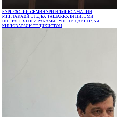
БАРГУЗОРИИ СЕМИНАРИ ИЛМИЮ АМАЛИИ
МИНТАҚАВӢ ОИД БА ТАШАККУЛИ НИЗОМИ
ИНФРАСОХТОРИ РАҚАМИКУНОНӢ ДАР СОҲАИ
КИШОВАРЗИИ ТОҶИКИСТОН