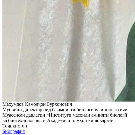
Маҳумдов Камолҷон Бурҳонович
Муовини директор оид ба амнияти биологӣ ва инноватсияи
Муассисаи давлатии «Институти масоили амнияти биологӣ
ва биотехнология»-и Академияи илмҳои кишоварзии
Тоҷикистон
Биография