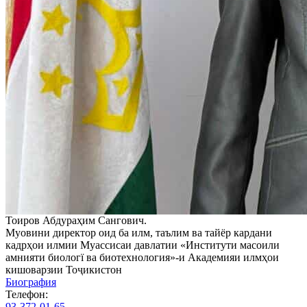
Тоиров Абдураҳим Сангович.
Муовини директор оид ба илм, таълим ва тайёр кардани
кадрҳои илмии Муассисаи давлатии «Институти масоили
амнияти биологї ва биотехнология»-и Академияи илмҳои
кишоварзии Тоҷикистон
Биография
Телефон:
93-372-01-65