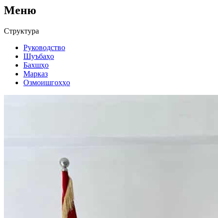
Меню
Структура
Руководство
Шуъбаҳо
Бахшҳо
Марказ
Озмоишгоҳҳо