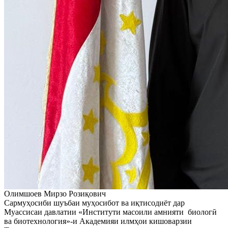
Олимшоев Мирзо Розиқович
Сармуҳосиби шуъбаи муҳосибот ва иқтисодиёт дар
Муассисаи давлатии «Институти масоили амнияти биологӣ
ва биотехнология»-и Академияи илмҳои кишоварзии