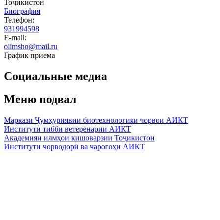
Тоҷикистон
Биография
Телефон:
931994598
E-mail:
olimsho@mail.ru
График приема
Социальные медиа
Меню подвал
Маркази Ҷумҳуриявии биотехнологияи чорвои АИКТ
Институти тибби ветеренарии АИКТ
Академияи илмҳои кишоварзии Тоҷикистон
Институти чорводорӣ ва чарогоҳи АИКТ