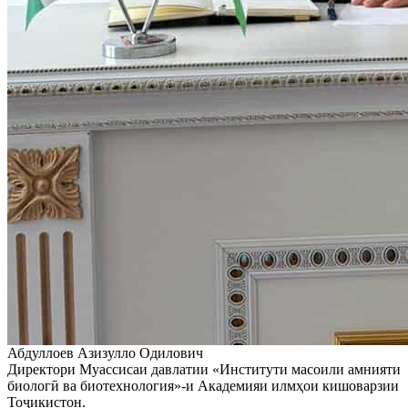
Абдуллоев Азизулло Одилович
Директори Муассисаи давлатии «Институти масоили амнияти
биологӣ ва биотехнология»-и Академияи илмҳои кишоварзии
Тоҷикистон.