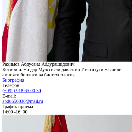
Раҳимов Абдусаид Абдурашидович
Котиби илмӣ дар Муассисаи давлатии Институти масоили
амнияти биологӣ ва биотехнология
Биография
Телефон:
(+992) 918 65 00 30
E-mail:
abdu650030@mail.ru
График приема
14:00 -16: 00