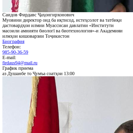
Саидов Фирдавс Ҷаҳонгирхонович
Муовини директор оид ба иқтисод, истеҳсолот ва татбиқи
дастовардҳои илмии Муассисаи давлатии «Институти
масоили амнияти биологї ва биотехнология»-и Академияи
илмҳои кишоварзии Тоҷикистон
Биография
Телефон:
985-90-36-59
E-mail:
firdaus94@mail.ru
График приема
аз Душанбе то Ҷумъа соатҳои 13:00