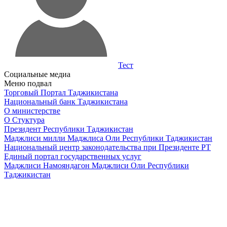
Тест
Социальные медиа
Меню подвал
Торговый Портал Таджикистана
Национальный банк Таджикистана
О министерстве
О Стуктура
Президент Республики Таджикистан
Маджлиси милли Маджлиса Оли Республики Таджикистан
Национальный центр законодательства при Президенте РТ
Единый портал государственных услуг
Маджлиси Намояндагон Маджлиси Оли Республики
Таджикистан