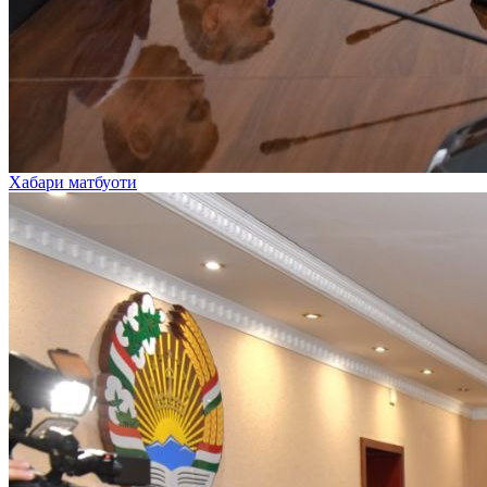
Хабари матбуоти