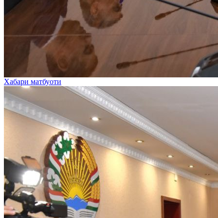
Хабари матбуоти