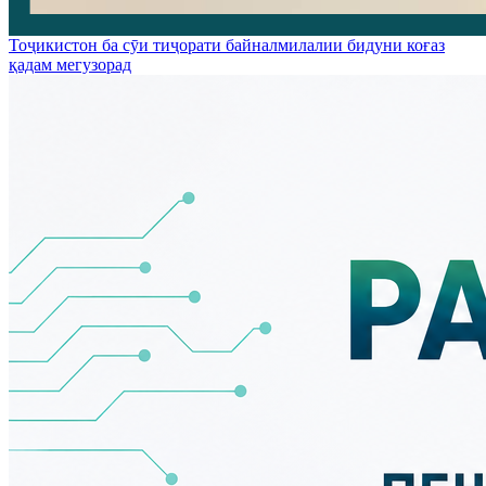
Тоҷикистон ба сӯи тиҷорати байналмилалии бидуни коғаз
қадам мегузорад