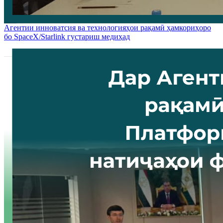
Агентии инноватсия ва технологияҳои рақамӣ ҳамкориҳоро
бо SpaceX/Starlink густариш медиҳад