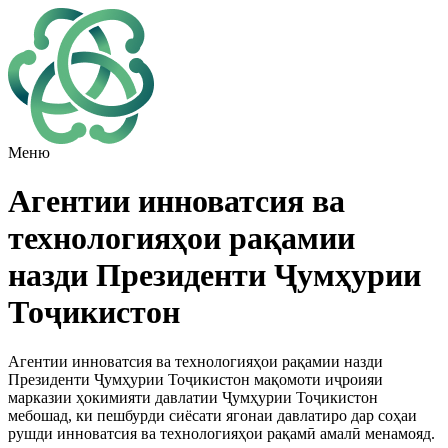
Меню
Агентии инноватсия ва
технологияҳои рақамии
назди Президенти Ҷумҳурии
Тоҷикистон
Агентии инноватсия ва технологияҳои рақамии назди
Президенти Ҷумҳурии Тоҷикистон мақомоти иҷроияи
марказии ҳокимияти давлатии Ҷумҳурии Тоҷикистон
мебошад, ки пешбурди сиёсати ягонаи давлатиро дар соҳаи
рушди инноватсия ва технологияҳои рақамӣ амалӣ менамояд.