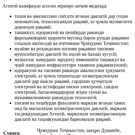
Агентӣ вазифаҳои асосии зеринро анҷом медиҳад:
таҳия ва амалисозии сиёсати ягонаи давлатӣ дар соҳаи
инноватсия, технологияҳои рақамӣ, аз ҷумла муомилоти
дороиҳои рақамӣ;
ташаккул, идоракунӣ ва пешбурди раванди
фароҳамоварии шароити мусоид барои рушди рақамии
соҳаҳои иқтисодӣ ва иҷтимоии Ҷумҳурии Тоҷикистон;
муайян ва роҳандозии низоми рақамии танзими
муносибатҳои давлатӣ бо аҳолӣ ва бахши хусусӣ;
мушаххас намудани зарурату имконияти ташаккул ва
ҷорӣ намудани инфрасохтори таъмини рақамикунонӣ;
идоракунӣ ва танзими раванди амалисозии ҳукумати
электронӣ, аз ҷумла пешниҳоди хизматрасониҳои
давлатӣ дар шакли рақамӣ, гардиши ҳуҷҷатҳои
электронӣ ва истифодаи имзои электронӣ, савдои
электронӣ, батанзимдарории зеҳни сунъӣ ва
мукаммалнамоии равандҳои технологӣ;
танзим ва пешбурди фаъолияти маркази ягонаи тамос
оид ба масъалаҳои хизматрасониҳои давлатӣ, маркази
тасдиқкунандаи Агентӣ, марказҳои хизматрасониҳои
давлатӣ ва таҳиякунандаи барномаҳои рақамӣ.
Ҷумҳурии Тоҷикистон, шаҳри Душанбе,
Суроға
: