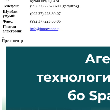
кӯчаи Беҳзод 47а
Телефон:
(992 37) 223-30-00 (қабулгоҳ)
Шуъбаи
(992 37) 223-30-07
умумӣ:
Факс:
(992 37) 223-30-06
Почтаи
info@innovation.tj
электронӣ:
1
Пресс центр