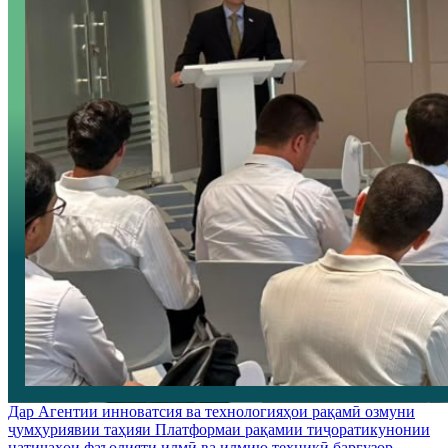
Дар Агентии инноватсия ва технологияҳои рақамӣ озмуни
ҷумҳуриявии таҳияи Платформаи рақамии тиҷоратикунонии
натиҷаҳои фаъолияти илмӣ ва илмию техникӣ баргузор