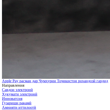
Apple Pay расман дар Ҷумҳурии Тоҷикистон роҳандозӣ гардид
Направления
Савдои электронӣ
Ҳукумати электронӣ
Инноватсия
Гузариши рақамӣ
Амнияти иттилоотӣ