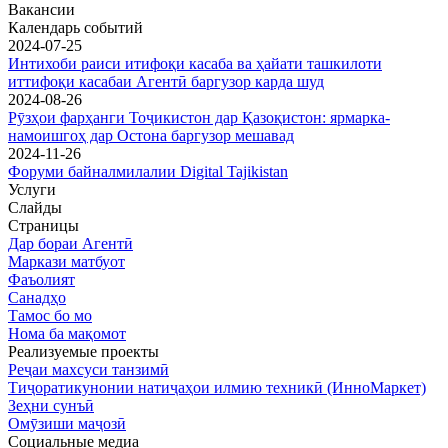
Вакансии
Календарь событий
2024-07-25
Интихоби раиси итифоқи касаба ва ҳайати ташкилоти
иттифоқи касабаи Агентӣ баргузор карда шуд
2024-08-26
Рӯзҳои фарҳанги Тоҷикистон дар Қазоқистон: ярмарка-
намоишгоҳ дар Остона баргузор мешавад
2024-11-26
Форуми байналмилалии Digital Tajikistan
Услуги
Слайды
Страницы
Дар бораи Агентӣ
Маркази матбуот
Фаъолият
Санадҳо
Тамос бо мо
Нома ба мақомот
Реализуемые проекты
Реҷаи махсуси танзимӣ
Тиҷоратикунонии натиҷаҳои илмию техникӣ (ИнноМаркет)
Зеҳни сунъӣ
Омӯзиши маҷозӣ
Социальные медиа