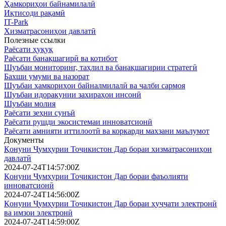
Ҳамкориҳои байнамилалӣ
Иқтисоди рақамӣ
IT-Park
Хизматрасониҳои давлатӣ
Полезные ссылки
Раёсати ҳуқуқ
Раёсати банақшагирӣ ва котибот
Шуъбаи мониторинг, таҳлил ва банақшагирии стратегӣ
Бахши умуми ва назорат
Шуъбаи ҳамкориҳои байналмилалӣ ва ҷалби сармоя
Шуъбаи идоракунии захираҳои инсонӣ
Шуъбаи молия
Раёсати зеҳни сунъӣ
Раёсати рушди экосистемаи инноватсионӣ
Раёсати амнияти иттилоотӣ ва коркарди махзани маълумот
Документы
Қонуни Ҷумҳурии Тоҷикистон Дар бораи хизматрасониҳои
давлатӣ
2024-07-24T14:57:00Z
Қонуни Ҷумҳурии Тоҷикистон Дар бораи фаъолияти
инноватсионӣ
2024-07-24T14:56:00Z
Қонуни Ҷумҳурии Тоҷикистон Дар бораи ҳуҷҷати электронӣ
ва имзои электронӣ
2024-07-24T14:59:00Z