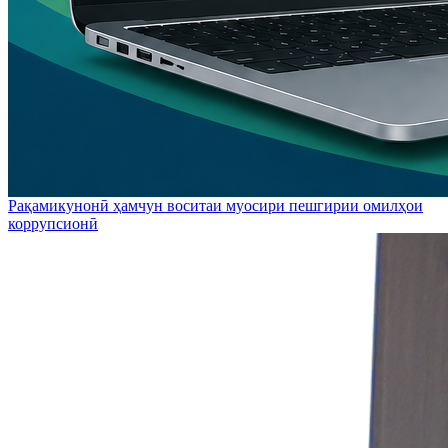
Рақамикунонӣ ҳамчун воситаи муосири пешгирии омилҳои
коррупсионӣ