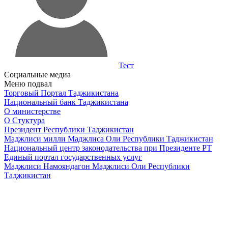
Тест
Социальные медиа
Меню подвал
Торговый Портал Таджикистана
Национальный банк Таджикистана
О министерстве
О Стуктура
Президент Республики Таджикистан
Маджлиси милли Маджлиса Оли Республики Таджикистан
Национальный центр законодательства при Президенте РТ
Единый портал государственных услуг
Маджлиси Намояндагон Маджлиси Оли Республики
Таджикистан