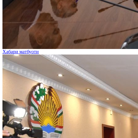
Хабари матбуоти