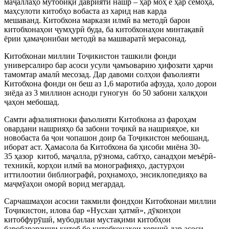
маҷаллаҳо мутобиқи даврияти нашр – ҳар моҳ ё ҳар семоҳа,
маҳсулоти китобҳо вобаста аз харид нав карда
мешаванд. Китобхона маркази илмӣ ва методӣ барои
китобхонаҳои ҷумҳурӣ буда, ба китобхонаҳои минтақавӣ
ёрии ҳамаҷонибаи методӣ ва машваратӣ мерасонад.
Китобхонаи миллии Тоҷикистон ташкили фонди
универсалиро бар асоси усули ҷамъоварию ҳифозати ҳарчи
тамомтар амалӣ месозад. Дар давоми солҳои фаъолияти
Китобхона фонди он беш аз 1,6 маротиба афзуда, ҳоло дорои
зиёда аз 3 миллион асноди гуногун бо 50 забони халқҳои
ҷаҳон мебошад.
Самти афзалиятноки фаъолияти Китобхона аз фароҳам
овардани нашрияҳо ба забони тоҷикӣ ва нашрияҳое, ки
новобаста ба ҷои чопашон доир ба Тоҷикистон мебошанд,
иборат аст. Ҳамасола ба Китобхона ба ҳисоби миёна 30-
35 ҳазор китоб, маҷалла, рӯзнома, сабтҳо, санадҳои меъёрӣ-
техникӣ, корҳои илмӣ ва монографияҳо, дастурҳои
иттилоотии библиографӣ, роҳнамоҳо, энсиклопедияҳо ва
маҷмӯаҳои оморӣ ворид мегардад.
Сарчашмаҳои асосии такмили фондҳои Китобхонаи миллии
Тоҷикистон, илова бар «Нусхаи ҳатмӣ», дӯконҳои
китобфурӯшӣ, мубодилаи мустақими китобҳои
баробарарзиши китоб бо китобхонаҳои хориҷӣ дар асоси