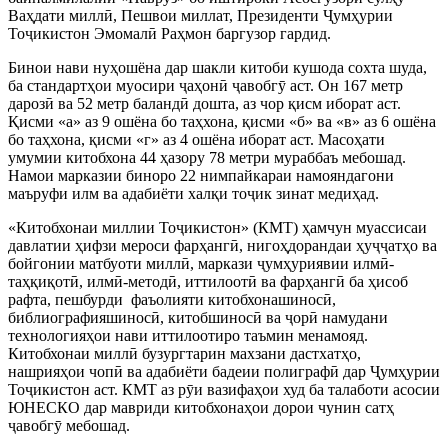
Ваҳдати миллӣ, Пешвои миллат, Президенти Ҷумҳурии
Тоҷикистон Эмомалӣ Раҳмон баргузор гардид.
Бинои нави нуҳошёна дар шакли китоби кушода сохта шуда,
ба стандартҳои муосири ҷаҳонӣ ҷавобгӯ аст. Он 167 метр
дарозӣ ва 52 метр баландӣ дошта, аз чор қисм иборат аст.
Қисми «а» аз 9 ошёна бо таҳхона, қисми «б» ва «в» аз 6 ошёна
бо таҳхона, қисми «г» аз 4 ошёна иборат аст. Масоҳати
умумии китобхона 44 ҳазору 78 метри мураббаъ мебошад.
Намои марказии биноро 22 нимпайкараи намояндагони
маъруфи илм ва адабиёти халқи тоҷик зинат медиҳад.
«Китобхонаи миллии Тоҷикистон» (КМТ) ҳамчун муассисаи
давлатии ҳифзи мероси фарҳангӣ, нигоҳдорандаи ҳуҷҷатҳо ва
бойгонии матбуоти миллӣ, маркази ҷумҳуриявии илмӣ-
таҳқиқотӣ, илмӣ-методӣ, иттилоотӣ ва фарҳангӣ ба ҳисоб
рафта, пешбурди фаъолияти китобхонашиносӣ,
библиографияшиносӣ, китобшиносӣ ва ҷорӣ намудани
технологияҳои нави иттилоотиро таъмин менамояд.
Китобхонаи миллӣ бузургтарин махзани дастхатҳо,
нашрияҳои чопӣ ва адабиёти бадеии полиграфӣ дар Ҷумҳурии
Тоҷикистон аст. КМТ аз рӯи вазифаҳои худ ба талаботи асосии
ЮНЕСКО дар мавриди китобхонаҳои дорои чунин сатҳ
ҷавобгӯ мебошад.