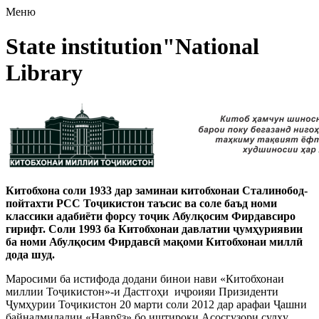
Меню
State institution"National
Library
Китобхона соли 1933 дар заминаи китобхонаи Сталинобод-
пойтахти РСС Тоҷикистон таъсис ва соле баъд номи
классики адабиёти форсу тоҷик Абулқосим Фирдавсиро
гирифт. Соли 1993 ба Китобхонаи давлатии ҷумҳуриявии
ба номи Абулқосим Фирдавсӣ мақоми Китобхонаи миллӣ
дода шуд.
Маросими ба истифода додани бинои нави «Китобхонаи
миллии Тоҷикистон»-и Дастгоҳи иҷроияи Призиденти
Ҷумҳурии Тоҷикистон 20 марти соли 2012 дар арафаи Ҷашни
байналмилалии «Наврӯз» бо иштироки Асосгузори сулҳу