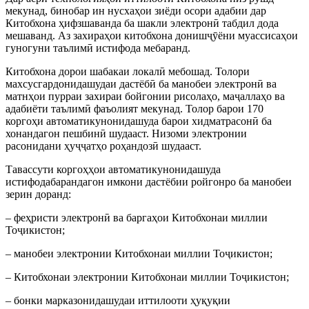
мекунад, бинобар ин нусхаҳои зиёди осори адабии дар
Китобхона ҳифзшаванда ба шакли электронӣ табдил дода
мешаванд. Аз захираҳои китобхона донишҷӯёни муассисаҳои
гуногуни таълимӣ истифода мебаранд.
Китобхона дорои шабакаи локалӣ мебошад. Толори
махсусгардонидашудаи дастёбӣ ба манобеи электронӣ ва
матнҳои пурраи захираи бойгонии рисолаҳо, маҷаллаҳо ва
адабиёти таълимӣ фаъолият мекунад. Толор барои 170
коргоҳи автоматикунонидашуда барои хидматрасонӣ ба
хонандагон пешбинӣ шудааст. Низоми электронии
расонидани ҳуҷҷатҳо роҳандозӣ шудааст.
Тавассути коргоҳҳои автоматикунонидашуда
истифодабарандагон имкони дастёбии ройгонро ба манобеи
зерин доранд:
– феҳристи электронӣ ва баргаҳои Китобхонаи миллии
Тоҷикистон;
– манобеи электронии Китобхонаи миллии Тоҷикистон;
– Китобхонаи электронии Китобхонаи миллии Тоҷикистон;
– бонки марказонидашудаи иттилооти ҳуқуқии