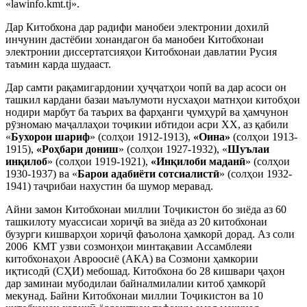
«lawinfo.kmt.tj».
Дар Китобхона дар радифи манобеи электронии дохилӣ
инчунин дастёбии хонандагон ба манобеи Китобхонаи
электронии диссертатсияҳои Китобхонаи давлатии Русия
таъмин карда шудааст.
Дар самти рақамигардонии ҳуҷҷатҳои чопӣ ва дар асоси он
ташкил кардани базаи маълумоти нусхаҳои матнҳои китобҳои
нодири марбут ба таърих ва фарҳанги ҷумҳурӣ ва ҳамчунон
рӯзномаю маҷаллаҳои тоҷикии ибтидои асри ХХ, аз қабили
«
Бухорои шариф
» (солҳои 1912-1913),
«Оина»
(солҳои 1913-
1915),
«Роҳбари дониш
» (солҳои 1927-1932), «
Шуълаи
инқилоб
» (солҳои 1919-1921),
«Инқилоби маданӣ
» (солҳои
1930-1937) ва «
Барои адабиёти сотсиалистӣ
» (солҳои 1932-
1941) таҷрибаи нахустин ба шумор меравад.
Айни замон Китобхонаи миллии Тоҷикистон бо зиёда аз 60
ташкилоту муассисаи хориҷӣ ва зиёда аз 20 китобхонаи
бузурги кишварҳои хориҷӣ фаъолона ҳамкорӣ дорад. Аз соли
2006 КМТ узви созмонҳои минтақавии Ассамблеяи
китобхонаҳои Авроосиё (АКА) ва Созмони ҳамкории
иқтисодӣ (СҲИ) мебошад. Китобхона бо 28 кишвари ҷаҳон
дар заминаи мубодилаи байналмилалии китоб ҳамкорӣ
мекунад. Байни Китобхонаи миллии Тоҷикистон ва 10