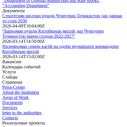
“Department of Oriental Manuscripts and Rare Books”
“Accounting Department”
Документы
Стратегияи миллии рушди Ҷумҳурии Тоҷикистон дар давраи
то соли 2030
2026-04-09T10:04:00Z
“Барномаи рушди Китобхонаи миллӣ дар Ҷумҳурии
Тоҷикистон барои солҳои 2022-2027"
2026-03-14T14:50:00Z
Низомномаи симои касбӣ ва одоби муоширати кормандони
Китобхонаи миллӣ
2026-03-14T15:02:00Z
Вакансии
Календарь событий
Услуги
Слайды
Страницы
Press-Center
About the Institution
Areas of Work
Documents
Services
letter to the authorities
Contacts
Реализуемые проекты