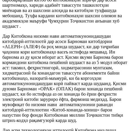
шартномаҳо, хариди адабиёт тавассути ташкилотҳои
миёнарав ва аз шахсони алоҳида ва китобҳои туҳфашуда
мебошанд. Туҳфа кардани китобхонаҳои шахсии олимон ва
академикҳои маъруфи Ҷумҳурии Тоҷикистон анъанаи хуб
шудааст .
Дар Китобхона низоми нави автоматикунонидашудаи
китобдорӣ-иттилоотӣ дар асоси Барномаи китобдории
«ALEPH» (АЛЕФ) ба роҳ монда шудааст, ки дар таҷрибаи
ҷаҳонии кори китобхонаҳо васеъ истифода мешавад. Ин
барнома аз ду қисм иборат аст. Қисми якуми Барнома барои
кормандони китобхона пешбинӣ шудааст ва аз 5 модул иборат
аст: такмил, феҳристнигорӣ, хидматрасонии мунтазам,
хидматрасонӣ ба хонандагон тавассути абонементи байни
китобхонаҳо, назоратӣ-маъмурӣ, ки ба коргоҳҳои
автоматикунонидашудаи корӣ пайваст карда шудаанд. Қисми
дуюми Барномаи «ОРАК» (ОПАК) барои хонанда пешбинӣ
шудааст, ки бо истифода аз он хонанда бо ёрии феҳристи
электронӣ китоби заруриро ёфта, фармоиш медиҳад. Барои
мувофиқат бо низоми нави автоматикунонии раванди
китобдорӣ-иттилоотии «Китоб-хонанда-хониш» барои
нахустин бор фонди Китобхонаи миллии Тоҷикистон тибқи
штрих-кодҳо рақамгузорӣ карда шуд.
Дар асри технологияҳои иттилоотӣ Китобхона низ рушд