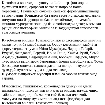
Китобхона воситаҳои гуногуни библиографии дорои
хусусияти илмӣ, ёрирасон ва тавсиявиро ба нашр
мерасонад. Тақвимҳои солонаи санаҳои фаромӯшнашаванда
ва хотиравии Тоҷикистон ба таври васеъ истифода мешаванд,
инчунин оид ба рушди шабакаи китобхонаҳои оммавӣ,
таҳлили муроҷиати хонанда ба китобхонаҳои деҳот, масъалаи
рушди библиографияи миллӣ ва ғ. таҳқиқотҳои сотсиологӣ
гузаронида мешавад.
Китобхонаи миллии Тоҷикистон яке аз дастовардҳои миллии
халқи тоҷик ба ҳисоб меравад. Осору классикони адабиёти
форсу тоҷик, аз ҷумла: Ибни Муқаффаъ, Ҷарири Табарӣ,
Рӯдакӣ, Фирдавсӣ, Берунӣ, Ибни Сино, Хайём, Румӣ, Ҷомӣ,
Аҳмади Дониш, Садриддин Айнӣ, Бобоҷон Ғафуров, Мирзо
Турсунзода ва дигарон барозандаи фонди китобхона аст. Фонд
бо асарҳои олимон, нависандагон ва шоирони муосири
ҷумҳурӣ мунтазам пурра карда мешавад.
Шумораи нашрияҳои муосири илмӣ ба забони тоҷикӣ зиёд
гардид.
Муассисаҳо, ташкилотҳо, корхонаҳо ва ҳамчунин ҳамаи
шаҳрвандони ҷумҳурӣ, қатъи назар аз миллат, нажод, ҷинс,
забон, эътиқоди динӣ, мавқеи сиёсӣ, вазъи иҷтимоӣ,
маълумот ва молу мулк метавонанд истифодабарандаи
Китобхонаи миллии Тоҷикистон бошанд.