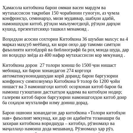
Ҳамасола китобхона барои оммаи васеи мардум ва
мутахассисон тақрибан 150 чорабинии гуногун, аз ҷумла
конфронсҳо, семинарҳо, мизи мудаввар, шабҳои адабӣ,
намоишҳҳои китоб, рӯзҳои маълумотдиҳӣ, рӯзҳои дарҳои
кушод, презентатсияҳо ташкил менамояд .
Воҳидҳои асосии сохтории Китобхона 36 шуъбаи махсус ва 4
марказ маҳсуб меёбанд, ки кори онҳо дар тамоми самтҳои
фаъолияти китобдорӣ ва библиографӣ ба роҳ монда шуда, дар
ин воҳидҳо зиёда аз 400 нафар мутахассисон кор мекунанд .
Китобхона дорои 27 толори хониш бо 1500 ҷои нишаст
мебошад, ки барои хонандагон 274 коргоҳи
автоматикунонидашудаи корӣ доранд; барои баргузории
конфронсу симпозиумҳо Китобхона 9 толор бо 1200 ҷойи
нишаст ва 3 намоишгоҳи китоб: осорхонаи китоб барои ба
намоиш гузоштани дастхатҳои қадима ва китобҳои нодир;
галереяи китоб барои баргузории намоишгоҳҳои китоб доир
ба соҳаҳои мухталифи илму дониш дорад.
Барои ошноии хонандагон дар китобхона «Толори китобҳои
нав» фаъолият мекунад, ки дар он адабиёти тозанашри ба
захираи китобхона воридшуда – китобҳо, рӯзномаҳо ва
маҷаллаҳо намоиш дода мешаванд. Рӯзномаҳо ҳар рӯз,