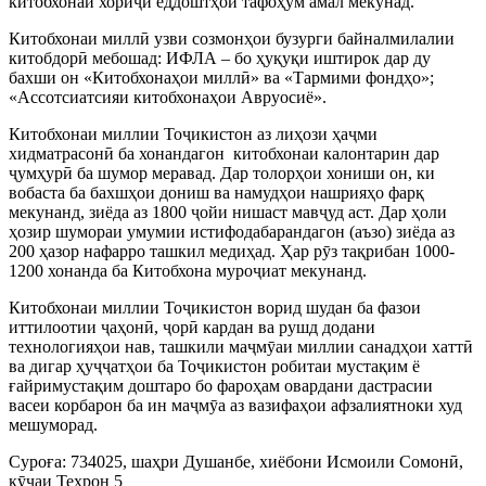
китобхонаи хориҷӣ ёддоштҳои тафоҳум амал мекунад.
Китобхонаи миллӣ узви созмонҳои бузурги байналмилалии
китобдорӣ мебошад: ИФЛА – бо ҳуқуқи иштирок дар ду
бахши он «Китобхонаҳои миллӣ» ва «Тармими фондҳо»;
«Ассотсиатсияи китобхонаҳои Авруосиё».
Китобхонаи миллии Тоҷикистон аз лиҳози ҳаҷми
хидматрасонӣ ба хонандагон китобхонаи калонтарин дар
ҷумҳурӣ ба шумор меравад. Дар толорҳои хониши он, ки
вобаста ба бахшҳои дониш ва намудҳои нашрияҳо фарқ
мекунанд, зиёда аз 1800 ҷойи нишаст мавҷуд аст. Дар ҳоли
ҳозир шумораи умумии истифодабарандагон (аъзо) зиёда аз
200 ҳазор нафарро ташкил медиҳад. Ҳар рӯз тақрибан 1000-
1200 хонанда ба Китобхона муроҷиат мекунанд.
Китобхонаи миллии Тоҷикистон ворид шудан ба фазои
иттилоотии ҷаҳонӣ, ҷорӣ кардан ва рушд додани
технологияҳои нав, ташкили маҷмӯаи миллии санадҳои хаттӣ
ва дигар ҳуҷҷатҳои ба Тоҷикистон робитаи мустақим ё
ғайримустақим доштаро бо фароҳам овардани дастрасии
васеи корбарон ба ин маҷмӯа аз вазифаҳои афзалиятноки худ
мешуморад.
Суроға:
734025, шаҳри Душанбе, хиёбони Исмоили Сомонӣ,
кӯчаи Теҳрон 5