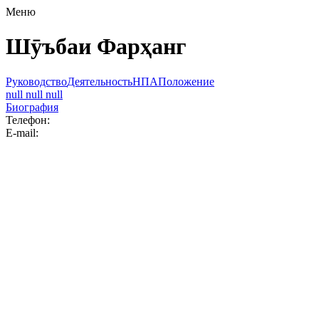
Меню
Шӯъбаи Фарҳанг
Руководство
Деятельность
НПА
Положение
null null null
Биография
Телефон:
E-mail: