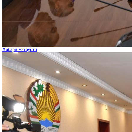
Хабари матбуоти