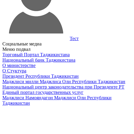
Тест
Социальные медиа
Меню подвал
Торговый Портал Таджикистана
Национальный банк Таджикистана
О министерстве
О Стуктура
Президент Республики Таджикистан
Маджлиси милли Маджлиса Оли Республики Таджикистан
Национальный центр законодательства при Президенте РТ
Единый портал государственных услуг
Маджлиси Намояндагон Маджлиси Оли Республики
Таджикистан