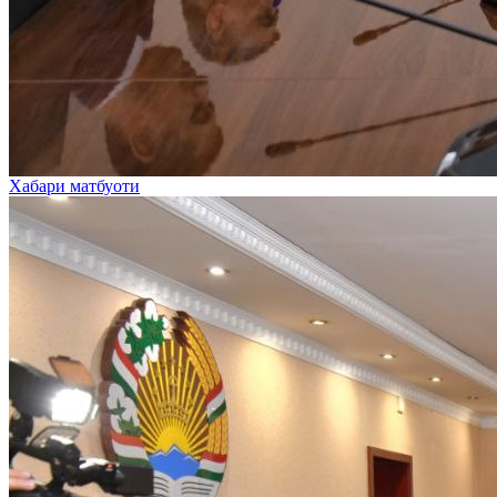
Хабари матбуоти