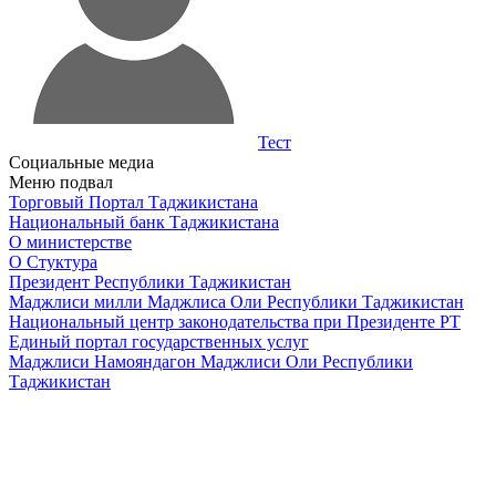
Тест
Социальные медиа
Меню подвал
Торговый Портал Таджикистана
Национальный банк Таджикистана
О министерстве
О Стуктура
Президент Республики Таджикистан
Маджлиси милли Маджлиса Оли Республики Таджикистан
Национальный центр законодательства при Президенте РТ
Единый портал государственных услуг
Маджлиси Намояндагон Маджлиси Оли Республики
Таджикистан