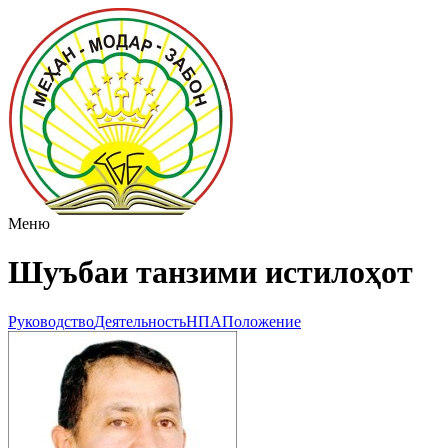
Меню
Шуъбаи танзими истилоҳот
Руководство
Деятельность
НПА
Положение