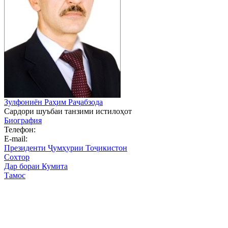
Зулфониён Раҳим Раҷабзода
Сардори шуъбаи танзими истилоҳот
Биография
Телефон:
E-mail:
Президенти Ҷумҳурии Тоҷикистон
Сохтор
Дар бораи Кумита
Тамос