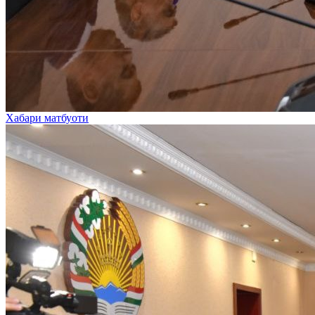
Хабари матбуоти