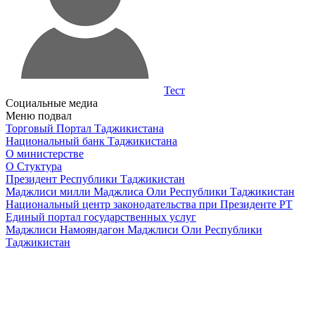
Тест
Социальные медиа
Меню подвал
Торговый Портал Таджикистана
Национальный банк Таджикистана
О министерстве
О Стуктура
Президент Республики Таджикистан
Маджлиси милли Маджлиса Оли Республики Таджикистан
Национальный центр законодательства при Президенте РТ
Единый портал государственных услуг
Маджлиси Намояндагон Маджлиси Оли Республики
Таджикистан