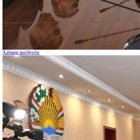
Хабари матбуоти