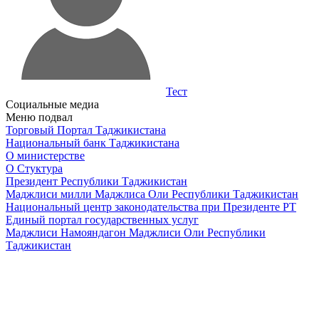
Тест
Социальные медиа
Меню подвал
Торговый Портал Таджикистана
Национальный банк Таджикистана
О министерстве
О Стуктура
Президент Республики Таджикистан
Маджлиси милли Маджлиса Оли Республики Таджикистан
Национальный центр законодательства при Президенте РТ
Единый портал государственных услуг
Маджлиси Намояндагон Маджлиси Оли Республики
Таджикистан