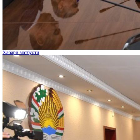
Хабари матбуоти