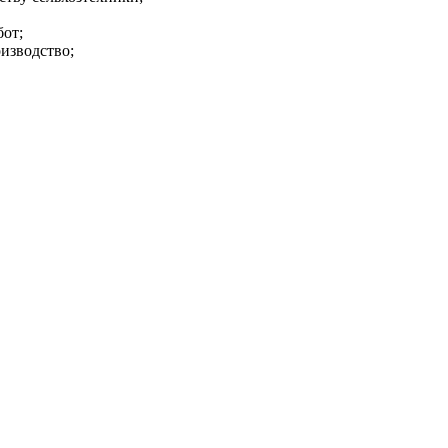
бот;
изводство;