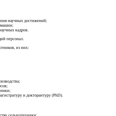
ения научных достижений;
 машин;
научных кадров.
щий персонал.
отников, из них:
оизводства;
сов;
хники;
магистратуру и докторантуру (PhD).
ству сельхозтехники;