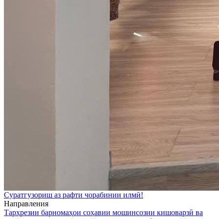
Суратгузориш аз рафти чорабинии илмӣ!
Направления
Тарҳрезии барномаҳои соҳавии мошинсозии кишоварзӣ ва