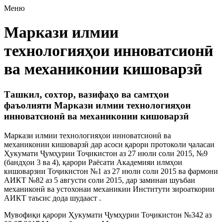
Меню
Маркази илмии
технологияҳои инноватсионӣ
ва механиконии кишоварзӣ
Ташкил, сохтор, вазифаҳо ва самтҳои
фаъолияти Маркази илмии технологияҳои
инноватсионӣ ва механиконии кишоварзӣ
Маркази илмии технологияҳои инноватсионӣ ва
механиконии кишоварзӣ дар асоси қарори протоколи ҷаласаи
Ҳукумати Ҷумҳурии Тоҷикистон аз 27 июли соли 2015, №9
(бандҳои 3 ва 4), қарори Раёсати Академияи илмҳои
кишоварзии Тоҷикистон №1 аз 27 июли соли 2015 ва фармони
АИКТ №82 аз 5 августи соли 2015, дар заминаи шуъбаи
механиконӣ ва устохонаи механикии Институти зироаткории
АИКТ таъсис дода шудааст .
Мувофиқи қарори Ҳукумати Ҷумҳурии Тоҷикистон №342 аз