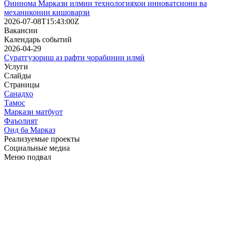
Оиинома Маркази илмии технологияхои инноватсиони ва
механиконии кишоварзи
2026-07-08T15:43:00Z
Вакансии
Календарь событий
2026-04-29
Суратгузориш аз рафти чорабинии илмӣ
Услуги
Слайды
Страницы
Санадҳо
Тамос
Маркази матбуот
Фаъолият
Оид ба Марказ
Реализуемые проекты
Социальные медиа
Меню подвал