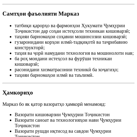
Самтҳои фаъолияти Марказ
татбиқи қарорҳо ва фармонҳои Ҳукумати Ҷумҳурии
Тоҷикистон дар соҳаи истеҳсоли техникаи кишоварзӣ;
таҳияи барномаҳои соҳавии мошинсозии кишоварзӣ;
гузаронидани корҳои илмӣ-тадқиқотӣ ва таҷрибавию
конструкторӣ;
таҳия ва ҷорӣ намудани технология ва мошинолоти нав;
ба роҳ мондани истеҳсол ва фурӯши техникаи
кишоварзӣ;
расонидани хизматрасонии техникӣ ба хоҷагиҳо;
таҳияи барномаҳои илмӣ ва таълимӣ.
Ҳамкориҳо
Марказ бо як қатор вазоратҳо ҳамкорӣ менамояд:
Вазорати кишоварзии Ҷумҳурии Тоҷикистон
Вазорати саноат ва технологияҳои нави Ҷумҳурии
Тоҷикистон
Вазорати рушди иқтисод ва савдои Ҷумҳурии
Тоҷикистон