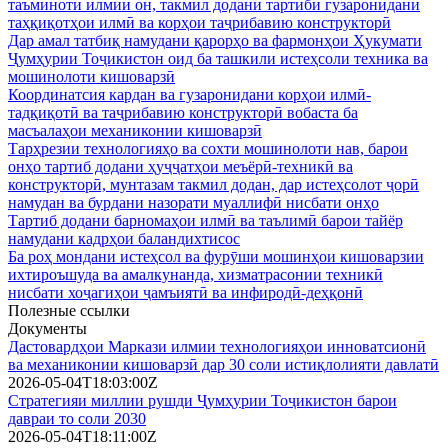
таъминоти илмии он, такмил додани тартиби гузаронидани
таҳқиқотҳои илмӣ ва корҳои таҷрибавию конструкторӣ
Дар амал татбиқ намудани қарорҳо ва фармонҳои Ҳукумати
Ҷумҳурии Тоҷикистон оид ба ташкили истеҳсоли техника ва
мошинолоти кишоварзӣ
Координатсия кардан ва гузаронидани корҳои илмӣ-
тадқиқотӣ ва таҷрибавию конструкторӣ вобаста ба
масъалаҳои механиконии кишоварзӣ
Тарҳрезии технологияҳо ва сохти мошинолоти нав, барои
онҳо тартиб додани ҳуҷҷатҳои меъёрӣ-техникӣ ва
конструкторӣ, мунтазам такмил додан, дар истеҳсолот ҷорӣ
намудан ва бурдани назорати муаллифӣ нисбати онҳо
Тартиб додани барномаҳои илмӣ ва таълимӣ барои тайёр
намудани кадрҳои баландихтисос
Ба роҳ мондани истеҳсол ва фурӯши мошинҳои кишоварзии
ихтироъшуда ва амалкунанда, хизматрасонии техникӣ
нисбати хоҷагиҳои ҷамъиятӣ ва инфиродӣ-деҳқонӣ
Полезные ссылки
Документы
Дастовардҳои Маркази илмии технологияҳои инноватсионӣ
ва механиконии кишоварзӣ дар 30 соли истиқлолияти давлатӣ
2026-05-04T18:03:00Z
Стратегияи миллии рушди Ҷумҳурии Тоҷикистон барои
давраи то соли 2030
2026-05-04T18:11:00Z