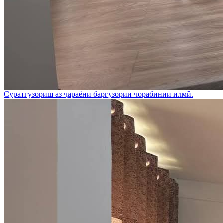
Суратгузориш аз ҷараёни баргузории чорабинии илмӣ.