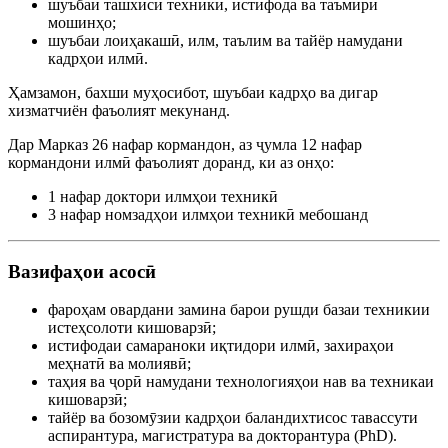
шуъбаи ташхиси техникӣ, истифода ва таъмири
мошинҳо;
шуъбаи лоиҳакашӣ, илм, таълим ва тайёр намудани
кадрҳои илмӣ.
Ҳамзамон, бахши муҳосибот, шуъбаи кадрҳо ва дигар
хизматчиён фаъолият мекунанд.
Дар Марказ 26 нафар кормандон, аз ҷумла 12 нафар
кормандони илмӣ фаъолият доранд, ки аз онҳо:
1 нафар доктори илмҳои техникӣ
3 нафар номзадҳои илмҳои техникӣ мебошанд
Вазифаҳои асосӣ
фароҳам овардани замина барои рушди базаи техникии
истеҳсолоти кишоварзӣ;
истифодаи самараноки иқтидори илмӣ, захираҳои
меҳнатӣ ва молиявӣ;
таҳия ва ҷорӣ намудани технологияҳои нав ва техникаи
кишоварзӣ;
тайёр ва бозомӯзии кадрҳои баландихтисос тавассути
аспирантура, магистратура ва докторантура (PhD).