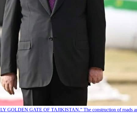
TE OF TAJIKISTAN.” The construction of roads and bridges w