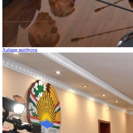
Хабари матбуоти