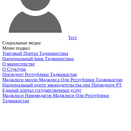
Тест
Социальные медиа
Меню подвал
Торговый Портал Таджикистана
Национальный банк Таджикистана
О министерстве
О Стуктура
Президент Республики Таджикистан
Маджлиси милли Маджлиса Оли Республики Таджикистан
Национальный центр законодательства при Президенте РТ
Единый портал государственных услуг
Маджлиси Намояндагон Маджлиси Оли Республики
Таджикистан