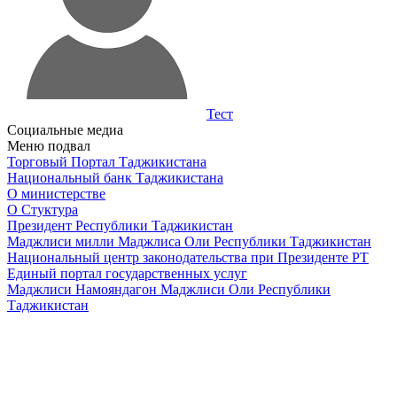
Тест
Социальные медиа
Меню подвал
Торговый Портал Таджикистана
Национальный банк Таджикистана
О министерстве
О Стуктура
Президент Республики Таджикистан
Маджлиси милли Маджлиса Оли Республики Таджикистан
Национальный центр законодательства при Президенте РТ
Единый портал государственных услуг
Маджлиси Намояндагон Маджлиси Оли Республики
Таджикистан