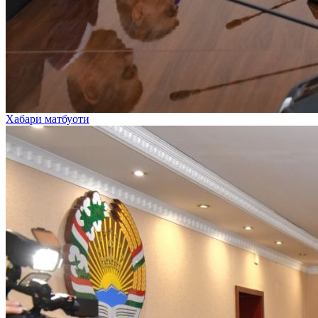
Хабари матбуоти