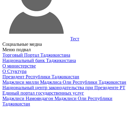
Тест
Социальные медиа
Меню подвал
Торговый Портал Таджикистана
Национальный банк Таджикистана
О министерстве
О Стуктура
Президент Республики Таджикистан
Маджлиси милли Маджлиса Оли Республики Таджикистан
Национальный центр законодательства при Президенте РТ
Единый портал государственных услуг
Маджлиси Намояндагон Маджлиси Оли Республики
Таджикистан