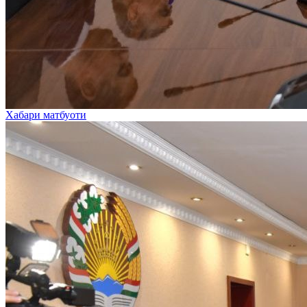
Хабари матбуоти