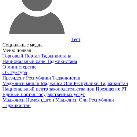
Тест
Социальные медиа
Меню подвал
Торговый Портал Таджикистана
Национальный банк Таджикистана
О министерстве
О Стуктура
Президент Республики Таджикистан
Маджлиси милли Маджлиса Оли Республики Таджикистан
Национальный центр законодательства при Президенте РТ
Единый портал государственных услуг
Маджлиси Намояндагон Маджлиси Оли Республики
Таджикистан