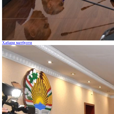
Хабари матбуоти