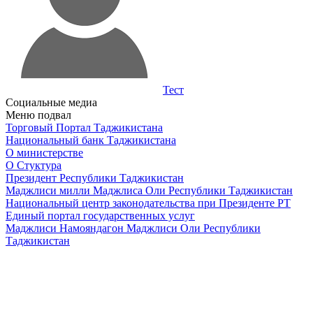
Тест
Социальные медиа
Меню подвал
Торговый Портал Таджикистана
Национальный банк Таджикистана
О министерстве
О Стуктура
Президент Республики Таджикистан
Маджлиси милли Маджлиса Оли Республики Таджикистан
Национальный центр законодательства при Президенте РТ
Единый портал государственных услуг
Маджлиси Намояндагон Маджлиси Оли Республики
Таджикистан