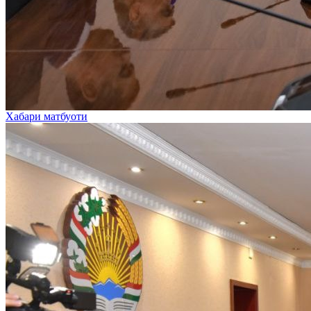
Хабари матбуоти