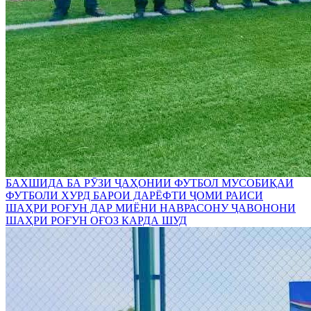
БАХШИДА БА РӮЗИ ҶАҲОНИИ ФУТБОЛ МУСОБИҚАИ
ФУТБОЛИ ХУРД БАРОИ ДАРЁФТИ ҶОМИ РАИСИ
ШАҲРИ РОҒУН ДАР МИЁНИ НАВРАСОНУ ҶАВОНОНИ
ШАҲРИ РОҒУН ОҒОЗ КАРДА ШУД