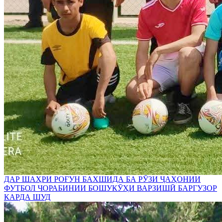
ДАР ШАҲРИ РОҒУН БАХШИДА БА РӮЗИ ҶАҲОНИИ
ФУТБОЛ ЧОРАБИНИИ БОШУКӮҲИ ВАРЗИШӢ БАРГУЗОР
КАРДА ШУД