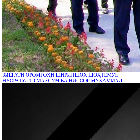
ЗИЁРАТИ ОРОМГОҲИ ШИРИНШОҲ ШОҲТЕМУР,
НУСРАТУЛЛО МАХСУМ ВА НИССОР МУҲАММАД