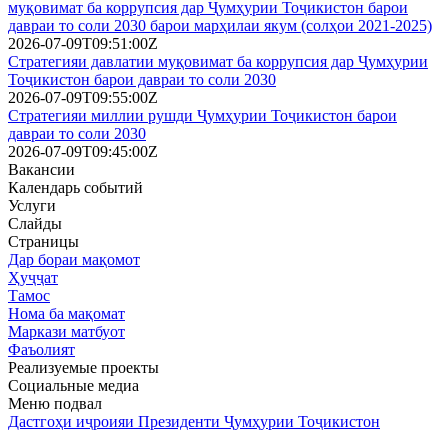
муқовимат ба коррупсия дар Ҷумҳурии Тоҷикистон барои
давраи то соли 2030 барои марҳилаи якум (солҳои 2021-2025)
2026-07-09T09:51:00Z
Стратегияи давлатии муқовимат ба коррупсия дар Ҷумҳурии
Тоҷикистон барои давраи то соли 2030
2026-07-09T09:55:00Z
Стратегияи миллии рушди Ҷумҳурии Тоҷикистон барои
давраи то соли 2030
2026-07-09T09:45:00Z
Вакансии
Календарь событий
Услуги
Слайды
Страницы
Дар бораи мақомот
Ҳуҷҷат
Тамос
Нома ба мақомат
Маркази матбуот
Фаъолият
Реализуемые проекты
Социальные медиа
Меню подвал
Дастгоҳи иҷроияи Президенти Ҷумҳурии Тоҷикистон