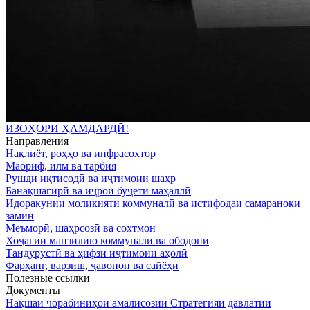
ИЗOҲОРИ ҲАМДАРДӢ!
Направления
Нақлиёт, роҳҳо ва инфрасохтор
Маориф, илм ва тарбия
Рушди иқтисодӣ ва иҷтимоии шаҳр
Банақшагирӣ ва иҷрои буҷети маҳаллӣ
Идоракунии моликияти коммуналӣ ва истифодаи самараноки
замин
Меъморӣ, шаҳрсозӣ ва сохтмон
Хоҷагии манзилию коммуналӣ ва ободонӣ
Тандурустӣ ва ҳифзи иҷтимоии аҳолӣ
Фарҳанг, варзиш, ҷавонон ва сайёҳӣ
Полезные ссылки
Документы
Нақшаи чорабиниҳои амалисозии Стратегияи давлатии