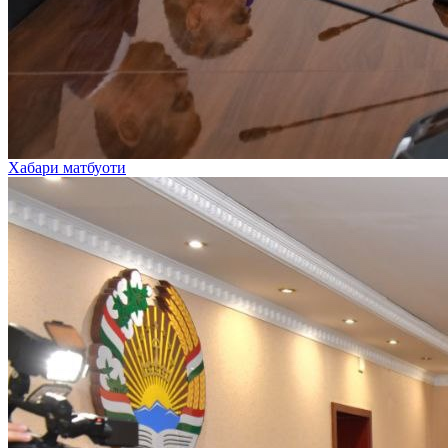
Хабари матбуоти