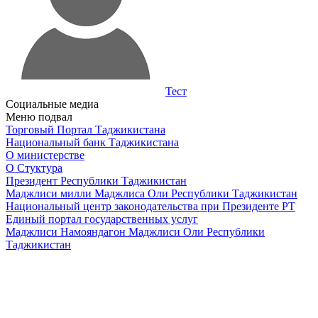
Тест
Социальные медиа
Меню подвал
Торговый Портал Таджикистана
Национальный банк Таджикистана
О министерстве
О Стуктура
Президент Республики Таджикистан
Маджлиси милли Маджлиса Оли Республики Таджикистан
Национальный центр законодательства при Президенте РТ
Единый портал государственных услуг
Маджлиси Намояндагон Маджлиси Оли Республики
Таджикистан