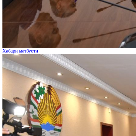
Хабари матбуоти