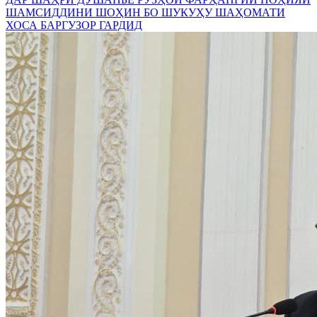
ШАМСИДДИНИ ШОҲИН БО ШУКУҲУ ШАҲОМАТИ
ХОСА БАРГУЗОР ГАРДИД