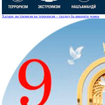
Хатари экстремизм ва терроризм – таҳдид ба амнияти ҷомеа