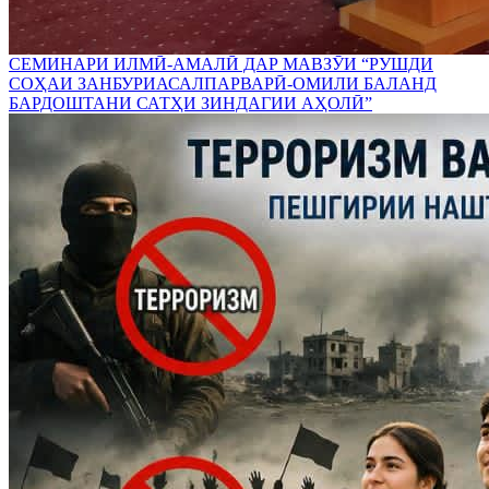
СЕМИНАРИ ИЛМӢ-АМАЛӢ ДАР МАВЗӮИ “РУШДИ
СОҲАИ ЗАНБУРИАСАЛПАРВАРӢ-ОМИЛИ БАЛАНД
БАРДОШТАНИ САТҲИ ЗИНДАГИИ АҲОЛӢ”