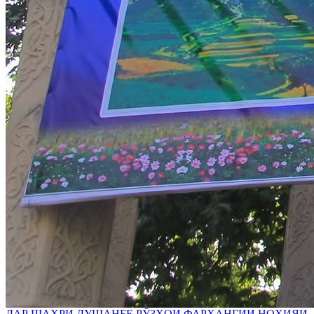
ДАР ШАҲРИ ДУШАНБЕ РӮЗҲОИ ФАРҲАНГИИ НОҲИЯИ