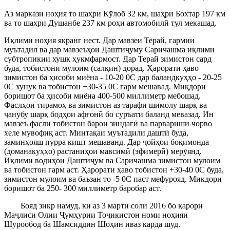
Аз маркази ноҳия то шаҳри Кӯлоб 32 км, шаҳри Бохтар 197 км
ва то шаҳри Душанбе 237 км роҳи автомобилӣ тул мекашад.
Иқлими ноҳия якранг нест. Дар мавзеи Терай, гармии
муътадил ва дар мавзеъҳои Даштиҷуму Саричашма иқлими
субтропикии хушк ҳукмфармост. Дар Терай зимистон сард
буда, тобистони мулоим (салқин) дорад. Ҳарорати ҳаво
зимистон ба ҳисоби миёна - 10-20 0С дар баландкуҳҳо - 20-25
0С хунук ва тобистон +30-35 0С гарм мешавад. Миқдори
боришот ба ҳисоби миёна 400-500 миллиметр мебошад.
Фаслҳои тирамоҳ ва зимистон аз тарафи шимолу шарқ ва
ҷанубу шарқ бодҳои афғонӣ бо суръати баланд мевазад. Ин
мавзеъ фасли тобистон барои зиндагӣ ва парвариши чорво
хеле мувофиқ аст. Минтақаи муътадили даштӣ буда,
заминҳояш пурра кишт мешаванд. Дар ҷойҳои боқимонда
(доманакуҳҳо) растаниҳои мавсимӣ (эфимерӣ) мерӯянд.
Иқлими водиҳои Даштиҷум ва Саричашма зимистон мулоим
ва тобистон гарм аст. Ҳарорати ҳаво тобистон +30-40 0С буда,
зимистон мулоим ва баъзан то -5 0С паст мефурояд. Микдори
боришот ба 250- 300 миллиметр баробар аст.
Бояд зикр намуд, ки аз 3 марти соли 2016 бо қарори
Маҷлиси Олии Ҷумҳурии Тоҷикистон номи ноҳияи
Шӯрообод ба Шамсиддин Шоҳин иваз карда шуд.