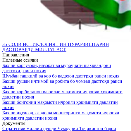
35-СОЛИ ИСТИҚЛОЛИЯТ ИН ПУРАРЗИШТАРИН
ДАСТОВАРДИ МИЛЛАТ АСТ.
Направления
Полезные ссылки
Бахши коргузорӣ, назорат ва муроҷиати шаҳрвандони
дастгоҳи раиси ноҳия
Шуъбаи ташкилӣ ва кор бо кадрҳои дастгрҳи раиси ноҳия
Бахши рушди иҷтимоӣ ва робита бо ҷомеаи дастгоҳи раиси
ноҳия
Бахши кор бо занон ва оилаи мақомоти иҷроияи ҳокимияти
давлатии ноҳия
Бахши бойгонии мақомоти иҷроияи ҳокимияти давлатии
ноҳия
Бахши иқтисод, савдо ва мониторинги мақомоти иҷроияи
ҳокимияти давлатии ноҳия
Документы
Стратегияи миллии рушди Ҷумҳурии Тоҷикистон барои