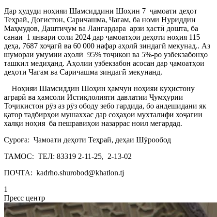
Дар ҳудуди ноҳияи Шамсиддини Шоҳин 7 ҷамоати деҳот
Теҳрай, Доғистон, Саричашма, Чагам, ба номи Нуриддин
Маҳмудов, Даштиҷум ва Лангардара арзи ҳастӣ дошта, ба
санаи 1 январи соли 2024 дар ҷамоатҳои деҳоти ноҳия 115
деҳа, 7687 хоҷагӣ ва 60 000 нафар аҳолӣ зиндагӣ мекунад.. Аз
шумораи умумии аҳолӣ 95% тоҷикон ва 5%-ро узбекзабонҳо
ташкил медиҳанд. Аҳолии узбекзабон асосан дар ҷамоатҳои
деҳоти Чагам ва Саричашма зиндагӣ мекунанд.
Ноҳияи Шамсиддин Шоҳин ҳамчун ноҳияи куҳистону
аграрӣ ва ҳамсоли Истиқлолияти давлатии Ҷумҳурии
Тоҷикистон рӯз аз рӯз ободу зебо гардида, бо андешидани як
қатор тадбирҳои мушаххас дар соҳаҳои мухталифи хоҷагии
халқи ноҳия ба пешравиҳои назаррас ноил мегардад.
Суроға: Ҷамоати деҳоти Теҳрай, деҳаи Шӯрообод
ТАМОС: ТЕЛ: 83319 2-11-25, 2-13-02
ПОЧТА: kadrho.shurobod@khatlon.tj
1
Пресс центр