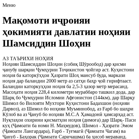
Меню
Мақомоти иҷроияи
ҳокимияти давлатии ноҳияи
Шамсиддин Шоҳин
АЗ ТАЪРИХИ НОҲИЯ
Ноҳияи Шамсиддин Шоҳин (собиқ Шӯрообод) дар қисми
ҷанубу шарқии Ҷумҳурии Тоҷикистон ҷойгир аст. Куҳистони
ноҳия ба каторкӯҳҳои Ҳазрати Шоҳ мансуб буда, маркази
ноҳия дар баландии 2000 метр аз сатҳи баҳр ҷой гирифтааст.
Баландии каторкуҳҳои ноҳия ба 2,5-3 ҳазор метр мерасанд.
Масоҳати ноҳия 228,4 километри мураббаро ташкил дода, дар
Шарқ бо Ҷумҳурии Исломии Афғонистон (144км), дар Шарқу
Шимол бо Вилояти Мухтори Куҳистони Бадахшон (ноҳияи
Дарвоз), аз Шимол бо ноҳияи Муъминобод, аз Fapб бо шаҳри
Кӯлоб ва аз Ҷануб бо ноҳияи М.С.А Ҳамадонӣ ҳамсарҳад аст.
Нуқтаҳои охирини қисматҳои ноҳия (димоға) дар Шарқ- Паси
куҳ (Ҷамоати ба номи Н. Маҳмудов), Шимол - Ҳазрати Эмом
(Ҷамоати Лангардара), Fapб - Туғмагӣ (Ҷамоати Чагам) ва
Ҷануб - Баҳорак (Ҷамоати Саричашма) ба ҳисоб мераванд.