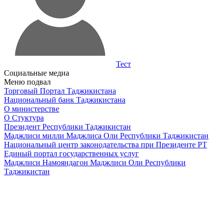
Тест
Социальные медиа
Меню подвал
Торговый Портал Таджикистана
Национальный банк Таджикистана
О министерстве
О Стуктура
Президент Республики Таджикистан
Маджлиси милли Маджлиса Оли Республики Таджикистан
Национальный центр законодательства при Президенте РТ
Единый портал государственных услуг
Маджлиси Намояндагон Маджлиси Оли Республики
Таджикистан