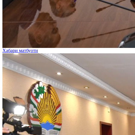
Хабари матбуоти