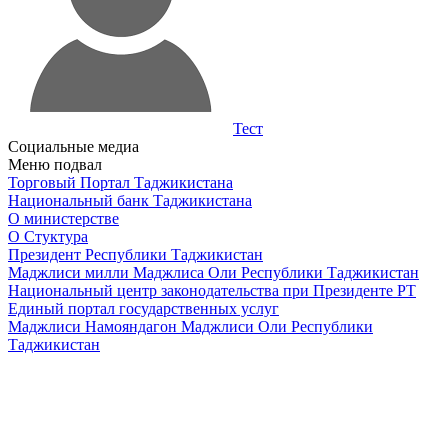
Тест
Социальные медиа
Меню подвал
Торговый Портал Таджикистана
Национальный банк Таджикистана
О министерстве
О Стуктура
Президент Республики Таджикистан
Маджлиси милли Маджлиса Оли Республики Таджикистан
Национальный центр законодательства при Президенте РТ
Единый портал государственных услуг
Маджлиси Намояндагон Маджлиси Оли Республики
Таджикистан