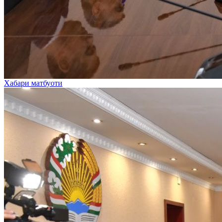
Хабари матбуоти