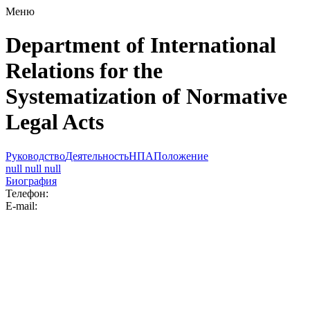
Меню
Department of International
Relations for the
Systematization of Normative
Legal Acts
Руководство
Деятельность
НПА
Положение
null null null
Биография
Телефон:
E-mail: