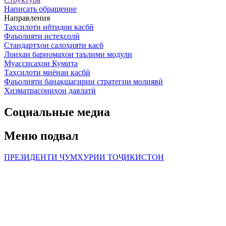
Написать обращение
Направления
Таҳсилоти ибтидои касбӣ
Фаъолияти истеҳсолӣ
Стандартҳои салоҳияти касб
Лоиҳаи барномаҳои таълими модули
Муассисаҳои Кумита
Таҳсилоти миёнаи касбӣ
Фаъолияти банақшагирии стратегии молиявӣ
Хизматрасониҳои давлатӣ
Социальные медиа
Меню подвал
ПРЕЗИДЕНТИ ҶУМҲУРИИ ТОҶИКИСТОН