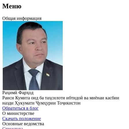
Меню
Общая информация
Раҳимӣ Фарҳод
Раиси Кумита оид ба таҳсилоти ибтидоӣ ва миёнаи касбии
назди Ҳукумати Ҷумҳурии Тоҷикистон
Обратиться в блог
О министерстве
Скачать положение
Основные ведомства
Структура