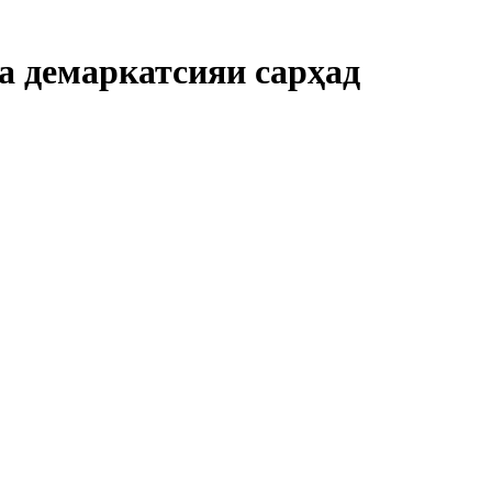
ва демаркатсияи сарҳад