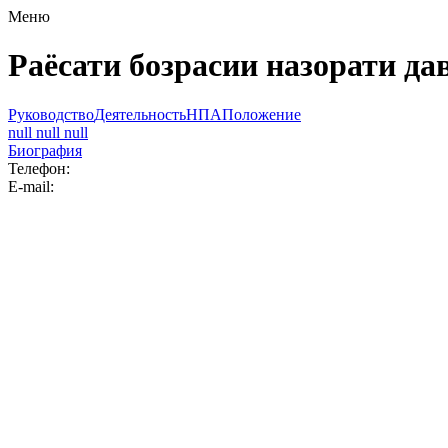
Меню
Раёсати бозрасии назорати да
Руководство
Деятельность
НПА
Положение
null null null
Биография
Телефон:
E-mail: