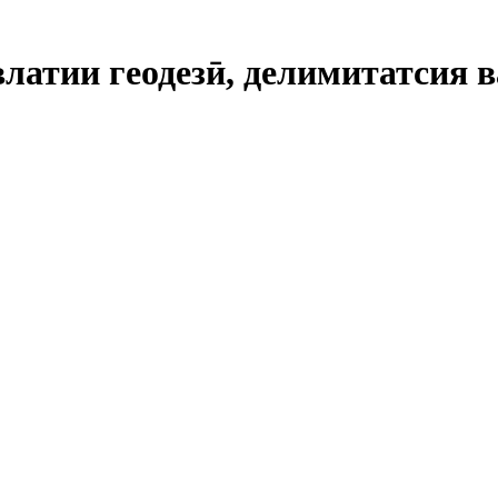
влатии геодезӣ, делимитатсия 