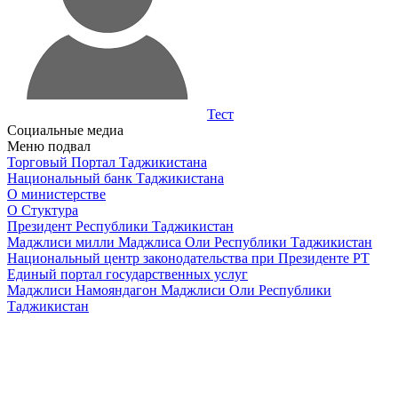
Тест
Социальные медиа
Меню подвал
Торговый Портал Таджикистана
Национальный банк Таджикистана
О министерстве
О Стуктура
Президент Республики Таджикистан
Маджлиси милли Маджлиса Оли Республики Таджикистан
Национальный центр законодательства при Президенте РТ
Единый портал государственных услуг
Маджлиси Намояндагон Маджлиси Оли Республики
Таджикистан