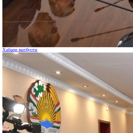
Хабари матбуоти