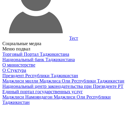
Тест
Социальные медиа
Меню подвал
Торговый Портал Таджикистана
Национальный банк Таджикистана
О министерстве
О Стуктура
Президент Республики Таджикистан
Маджлиси милли Маджлиса Оли Республики Таджикистан
Национальный центр законодательства при Президенте РТ
Единый портал государственных услуг
Маджлиси Намояндагон Маджлиси Оли Республики
Таджикистан