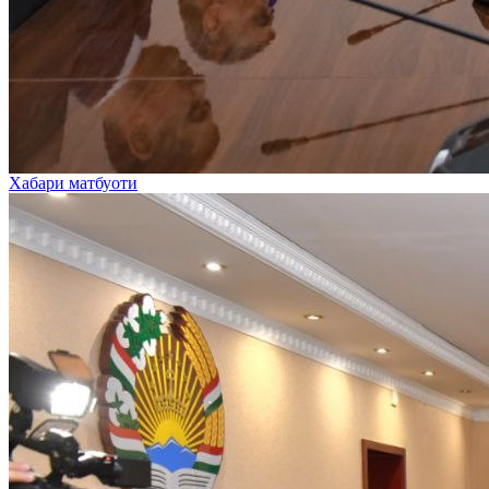
Хабари матбуоти