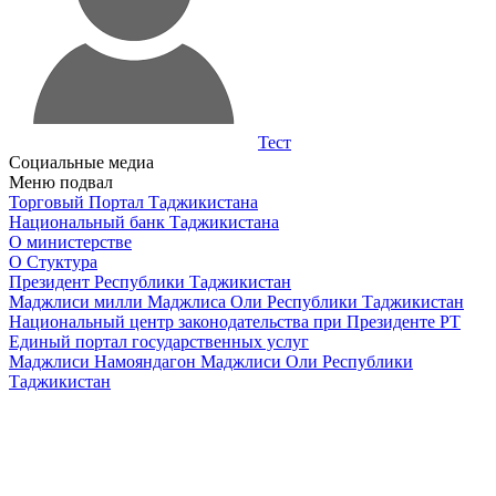
Тест
Социальные медиа
Меню подвал
Торговый Портал Таджикистана
Национальный банк Таджикистана
О министерстве
О Стуктура
Президент Республики Таджикистан
Маджлиси милли Маджлиса Оли Республики Таджикистан
Национальный центр законодательства при Президенте РТ
Единый портал государственных услуг
Маджлиси Намояндагон Маджлиси Оли Республики
Таджикистан