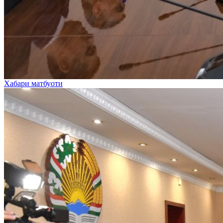
Хабари матбуоти