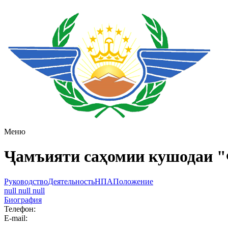
Меню
Ҷамъияти саҳомии кушодаи 
Руководство
Деятельность
НПА
Положение
null null null
Биография
Телефон:
E-mail: