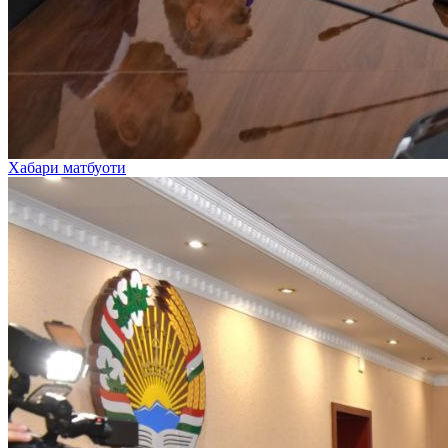
Хабари матбуоти