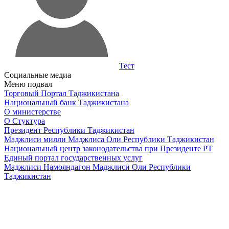
Тест
Социальные медиа
Меню подвал
Торговый Портал Таджикистана
Национальный банк Таджикистана
О министерстве
О Стуктура
Президент Республики Таджикистан
Маджлиси милли Маджлиса Оли Республики Таджикистан
Национальный центр законодательства при Президенте РТ
Единый портал государственных услуг
Маджлиси Намояндагон Маджлиси Оли Республики
Таджикистан