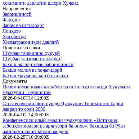
ҳокимияти давлатии шаҳри Хуҷанд
Направления
Забоншиносӣ
Фарҳанг
Забон ва истилоҳот
Лоиҳаҳо
Ҳисоботҳо
Хизматрасониҳои давлатӣ
Полезные ссылки
Шуъбаи ташкилию ҳуқуқӣ
Шуъбаи танзими истилоҳот
Бахши экспертизаи забоншиносӣ
Бахши молия ва хоҷагидорӣ
Бахши умумӣ ва кор бо кадрҳо
Документы
Низомномаи кумитаи забон ва истилоҳоти назди Ҳукумати
Ҷумҳурии Тоҷикистон
2026-04-10T14:12:00Z
Стратегияи миллии рушди Ҷумҳурии Тоҷикистон барои
давраи то соли 2030
2026-04-10T14:00:00Z
Конференсияи илмӣ-амалии ҷумҳуриявии «Истиқлол,
забонҳои модарӣ ва арҷгузорӣ ба онҳо», бахшида ба Рӯзи
байналмилалии забони модарӣ
2026-02-25T10:20:00Z