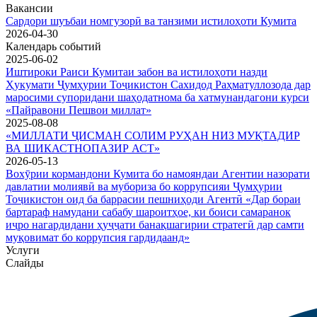
Вакансии
Сардори шуъбаи номгузорӣ ва танзими истилоҳоти Кумита
2026-04-30
Календарь событий
2025-06-02
Иштироки Раиси Кумитаи забон ва истилоҳоти назди
Ҳукумати Ҷумҳурии Тоҷикистон Сахидод Раҳматуллозода дар
маросими супоридани шаҳодатнома ба хатмунандагони курси
«Пайравони Пешвои миллат»
2025-08-08
«МИЛЛАТИ ҶИСМАН СОЛИМ РУҲАН НИЗ МУҚТАДИР
ВА ШИКАСТНОПАЗИР АСТ»
2026-05-13
Вохӯрии кормандони Кумита бо намояндаи Агентии назорати
давлатии молиявӣ ва мубориза бо коррупсияи Ҷумҳурии
Тоҷикистон оид ба баррасии пешниҳоди Агентӣ «Дар бораи
бартараф намудани сабабу шароитҳое, ки боиси самаранок
иҷро нагардидани ҳуҷҷати банақшагирии стратегӣ дар самти
муқовимат бо коррупсия гардидаанд»
Услуги
Слайды