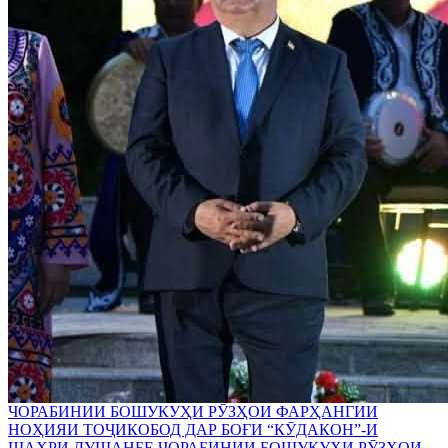
ЧОРАБИНИИ БОШУКУҲИ РӮЗҲОИ ФАРҲАНГИИ
НОҲИЯИ ТОҶИКОБОД ДАР БОҒИ “КӮДАКОН”-И
ШАҲРИ ДУШАНБЕ ЧОРАБИНИИ БОШУКУҲИ РӮЗҲОИ