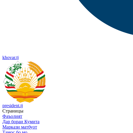
khovar.tj
president.tj
Страницы
Фаъолият
Дар бораи Кумита
Маркази матбуот
Тамос бо мо