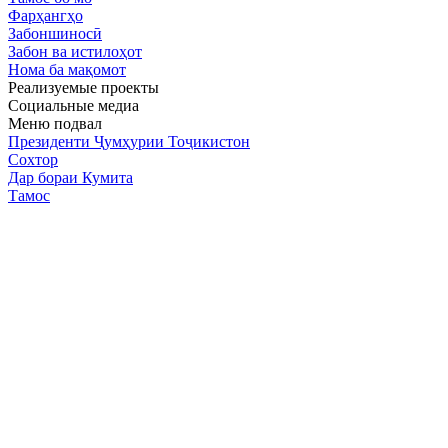
Фарҳангҳо
Забоншиносӣ
Забон ва истилоҳот
Нома ба мақомот
Реализуемые проекты
Социальные медиа
Меню подвал
Президенти Ҷумҳурии Тоҷикистон
Сохтор
Дар бораи Кумита
Тамос