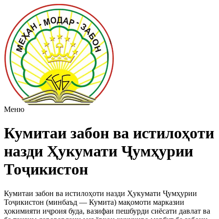
Меню
Кумитаи забон ва истилоҳоти
назди Ҳукумати Ҷумҳурии
Тоҷикистон
Кумитаи забон ва истилоҳоти назди Ҳукумати Ҷумҳурии
Тоҷикистон (минбаъд — Кумита) мақомоти марказии
ҳокимияти иҷроия буда, вазифаи пешбурди сиёсати давлат ва