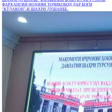
ФАРҲАНГИИ НОҲИЯИ ТОҶИКОБОД ДАР БОҒИ
“КӮДАКОН”-И ШАҲРИ ДУШАНБЕ.