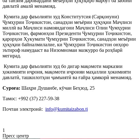
ба танзим даровардани меъёрҳои ҳуқуқиро марбут ба забони
давлатӣ амалӣ менамояд.
Кумита дар фаъолияти худ Конститутсия (Сарқонуни)
Ҷумҳурии Тоҷикистон, санадҳои меъёрии ҳуқуқии Маҷлиси
миллӣ ва Маҷлиси намояндагони Маҷлиси Олии Ҷумҳурии
Тоҷикистон, фармонҳои Президенти Ҷумҳурии Тоҷикистон,
қарорҳои Ҳукумати Ҷумҳурии Тоҷикистон, санадҳои меъёрии
ҳуқуқии байналмилалие, ки Ҷумҳурии Тоҷикистон онҳоро
эътироф намудааст ва Низомномаи мазкурро ба роҳбарӣ
мегирад.
Кумита дар фаъолияти худ бо дигар мақомоти марказии
ҳокимияти иҷроия, мақомоти иҷроияи маҳаллии ҳокимияти
давлатӣ, ташкилотҳои ҷамъиятӣ ва ғайра ҳамкорӣ менамояд.
Суроға:
Шаҳри Душанбе, кӯчаи Беҳзод, 25
Тамос: +992 (37) 227-59-38
Почтаи электронӣ:
info@kumitaizabon.tj
1
Пресс центр