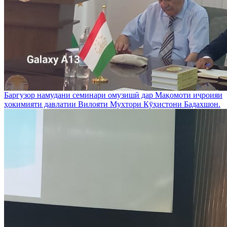
Баргузор намудани семинари омузишӣ дар Мақомоти иҷроияи
ҳокимияти давлатии Вилояти Мухтори Кӯҳистони Бадахшон.