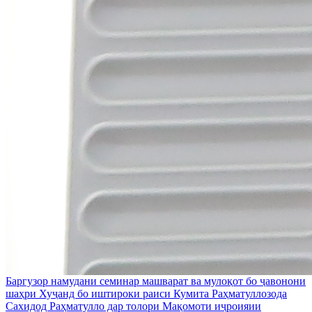
Баргузор намудани семинар машварат ва мулоқот бо ҷавонони
шаҳри Хуҷанд бо иштироки раиси Кумита Раҳматуллозода
Сахидод Раҳматулло дар толори Мақомоти иҷроияии