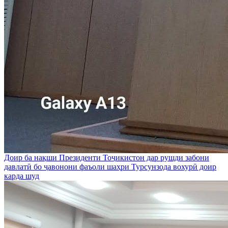
Доир ба нақши Президенти Тоҷикистон дар рушди забони
давлатӣ бо ҷавонони фаъоли шаҳри Турсунзода вохурӣ доир
карда шуд