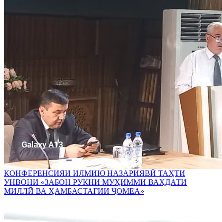
КОНФЕРЕНСИЯИ ИЛМИЮ НАЗАРИЯВӢ ТАҲТИ
УНВОНИ «ЗАБОН РУКНИ МУҲИММИ ВАҲДАТИ
МИЛЛӢ ВА ҲАМБАСТАГИИ ҶОМЕА»