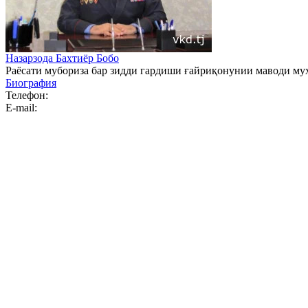
Назарзода Бахтиёр Бобо
Раёсати мубориза бар зидди гардиши ғайриқонунии маводи м
Биография
Телефон:
E-mail: