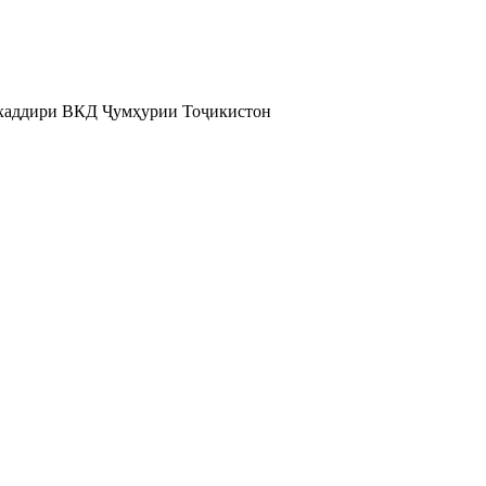
ухаддири ВКД Ҷумҳурии Тоҷикистон