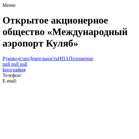
Меню
Открытое акционерное
общество «Международный
аэропорт Куляб»
Руководство
Деятельность
НПА
Положение
null null null
Биография
Телефон:
E-mail: