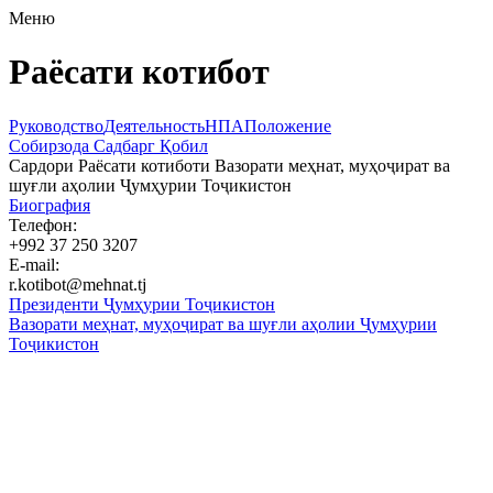
Меню
Раёсати котибот
Руководство
Деятельность
НПА
Положение
Собирзода Садбарг Қобил
Сардори Раёсати котиботи Вазорати меҳнат, муҳоҷират ва
шуғли аҳолии Ҷумҳурии Тоҷикистон
Биография
Телефон:
+992 37 250 3207
E-mail:
r.kotibot@mehnat.tj
Президенти Ҷумҳурии Тоҷикистон
Вазорати меҳнат, муҳоҷират ва шуғли аҳолии Ҷумҳурии
Тоҷикистон