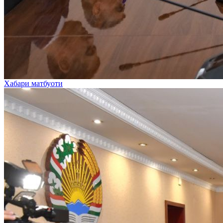
Хабари матбуоти