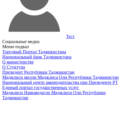
Тест
Социальные медиа
Меню подвал
Торговый Портал Таджикистана
Национальный банк Таджикистана
О министерстве
О Стуктура
Президент Республики Таджикистан
Маджлиси милли Маджлиса Оли Республики Таджикистан
Национальный центр законодательства при Президенте РТ
Единый портал государственных услуг
Маджлиси Намояндагон Маджлиси Оли Республики
Таджикистан